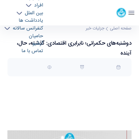
افراد
دانشکده حکمرانی
بین الملل
یادداشت ها
دوشنبه‌های حکمرانی؛ نابرابری اقتصادی: گذشته،
کنفرانس سالانه
صفحه اصلی
جزئیات خبر
حامیان
حال، آینده - دانشکده حکمرانی governance
دوشنبه‌های حکمرانی؛ نابرابری اقتصادی: گذشته، حال،
آرشیو
تماس با ما
آینده
31 مرداد 1403 05:44
کد خبر : 10721850
تعداد بازدید : 6081
دوشنبه‌های حکمرانی